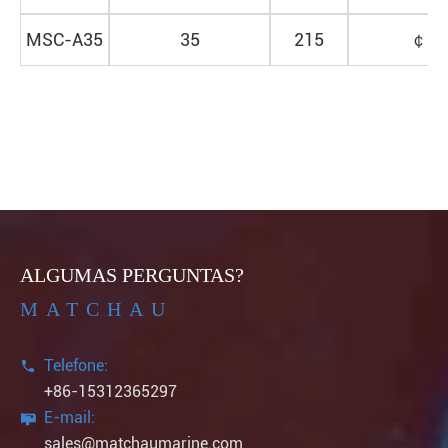
MSC-A35
35
215
￠
80
ALGUMAS PERGUNTAS?
MATCHAU
Telefone:

+86-15312365297
E-mail:

sales@matchaumarine.com