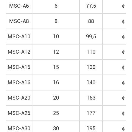
MSC-A6
6
77,5
￠
61
MSC-A8
8
88
￠
61
MSC-A10
10
99,5
￠
69
MSC-A12
12
110
￠
69
MSC-A15
15
130
￠
70
MSC-A16
16
140
￠
70
MSC-A20
20
163
￠
73
MSC-A25
25
177
￠
73
MSC-A30
30
195
￠
80