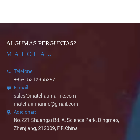
ALGUMAS PERGUNTAS?
MATCHAU
Telefone:

+86-15312365297
E-mail:

sales@matchaumarine.com
matchau.marine@gmail.com
Adicionar:

No.221 Shuangzi Bd. A, Science Park, Dingmao,
Zhenjiang, 212009, P.R.China