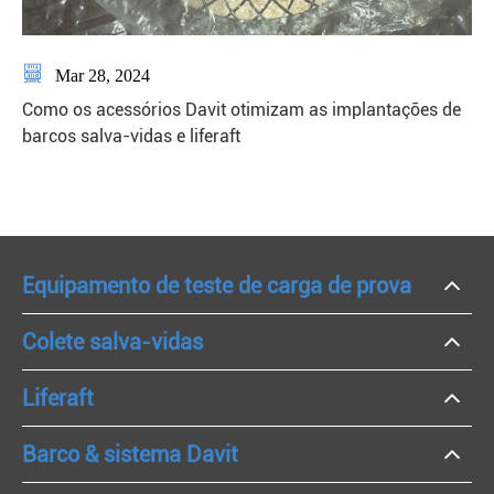

Mar 28, 2024
Como os acessórios Davit otimizam as implantações de
barcos salva-vidas e liferaft
Equipamento de teste de carga de prova
Colete salva-vidas
Liferaft
Barco & sistema Davit